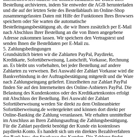
Bestellung archivieren, indem Sie entweder die AGB herunterladen
und die auf der letzten Seite des Bestellablaufs im Online-Shop
zusammengefassten Daten mit Hilfe der Funktionen Ihres Browsers
speichern oder Sie warten die automatische
Bestelleingangsbestätigung ab, die wir Ihnen zusätzlich per E-Mail
nach Abschluss Ihrer Bestellung an die von Ihnen angegebene
Adresse zukommen lassen. Wir speichern den Vertragstext und
senden Ihnen die Bestelldaten per E-Mail zu.
5. Zahlungsbedingungen
Grundsätzlich bieten wir die Zahlarten PayPal, Paydirekt,
Kreditkarte, Sofortüberweisung, Lastschrift, Vorkasse, Rechnung
an. Es bleibt uns vorbehalten, bei jeder Bestellung auf andere
Zahlarten zu verweisen. Bei Auswahl der Zahlart Vorkasse wird die
Bankverbindung in der Auftragsbestätigung mitgeteilt und die Ware
nach Zahlungseingang geliefert. Einzelheiten zur Zahlart PayPal
finden Sie auf den Internetseiten des Online-Anbieters PayPal. Die
Belastung des Kundenkontos oder des Kreditkartenkontos erfolgt
mit Abschluss der Bestellung. Bei Auswahl der Zahlart
Sofortüberweisung werden Sie direkt zu dem Onlineanbieter
Sofortüberweisung.de weitergeleitet und können dort direkt per
Online-Banking die Zahlung veranlassen. Wir erhalten unmittelbar
im Anschluss an Ihren Zahlungsauftrag die Zahlungsbestätigung.
Für die Zahlart paydirekt benötigt der Kunde ein kostenloses
paydirekt-Konto. Es handelt sich um ein direktes Bezahlverfahren
der Bank bzw. der Sparkasse des Kunden. Die Zahlung findet