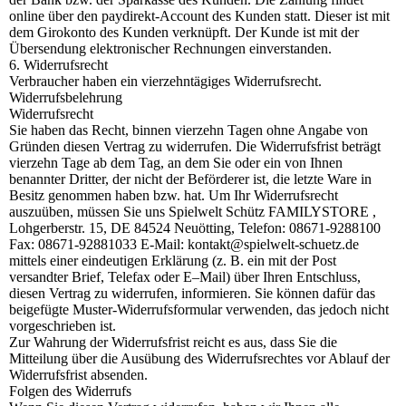
online über den paydirekt-Account des Kunden statt. Dieser ist mit
dem Girokonto des Kunden verknüpft. Der Kunde ist mit der
Übersendung elektronischer Rechnungen einverstanden.
6. Widerrufsrecht
Verbraucher haben ein vierzehntägiges Widerrufsrecht.
Widerrufsbelehrung
Widerrufsrecht
Sie haben das Recht, binnen vierzehn Tagen ohne Angabe von
Gründen diesen Vertrag zu widerrufen. Die Widerrufsfrist beträgt
vierzehn Tage ab dem Tag, an dem Sie oder ein von Ihnen
benannter Dritter, der nicht der Beförderer ist, die letzte Ware in
Besitz genommen haben bzw. hat. Um Ihr Widerrufsrecht
auszuüben, müssen Sie uns Spielwelt Schütz FAMILYSTORE ,
Lohgerberstr. 15, DE 84524 Neuötting, Telefon: 08671-9288100
Fax: 08671-92881033 E-Mail: kontakt@spielwelt-schuetz.de
mittels einer eindeutigen Erklärung (z. B. ein mit der Post
versandter Brief, Telefax oder E–Mail) über Ihren Entschluss,
diesen Vertrag zu widerrufen, informieren. Sie können dafür das
beigefügte Muster-Widerrufsformular verwenden, das jedoch nicht
vorgeschrieben ist.
Zur Wahrung der Widerrufsfrist reicht es aus, dass Sie die
Mitteilung über die Ausübung des Widerrufsrechtes vor Ablauf der
Widerrufsfrist absenden.
Folgen des Widerrufs