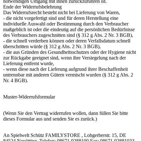
notwendigen Umgang mit ihnen zurückzuführen ist.
Ende der Widerrufsbelehrung
Das Widerrufsrecht besteht nicht bei Lieferung von Waren,
- die nicht vorgefertigt sind und für deren Herstellung eine
individuelle Auswahl oder Bestimmung durch den Verbraucher
maßgeblich ist oder die eindeutig auf die persönlichen Bedürfnisse
des Verbrauchers zugeschnitten sind (§ 312 g Abs. 2 Nr. 3 BGB),
- die schnell verderben können oder deren Verfallsdatum schnell
überschritten würde (§ 312 g Abs. 2 Nr. 3 BGB),
- die aus Gründen des Gesundheitsschutzes oder der Hygiene nicht
zur Rückgabe geeignet sind, wenn ihre Versiegelung nach der
Lieferung entfernt wurde,
- wenn diese nach der Lieferung aufgrund ihrer Beschaffenheit
untrennbar mit anderen Gütern vermischt wurden (§ 312 g Abs. 2
Nr. 4 BGB).
Muster-Widerrufsformular
(Wenn Sie den Vertrag widerrufen wollen, dann füllen Sie bitte
dieses Formular aus und senden Sie es zurück.)
An Spielwelt Schütz FAMILYSTORE , Lohgerberstr. 15, DE
84524 Neuötting, Telefon: 08671-9288100 Fax: 08671-92881033